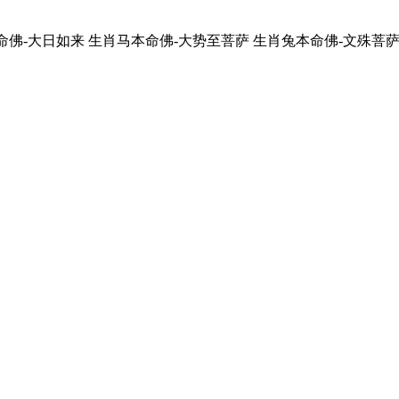
命佛-大日如来
生肖马本命佛-大势至菩萨
生肖兔本命佛-文殊菩