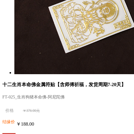
十二生肖本命佛金属符贴【含师傅祈福，发货周期7-20天】
FT-025_生肖狗猪本命佛-阿尼陀佛
价格
￥376.00元
结缘价
￥188.00