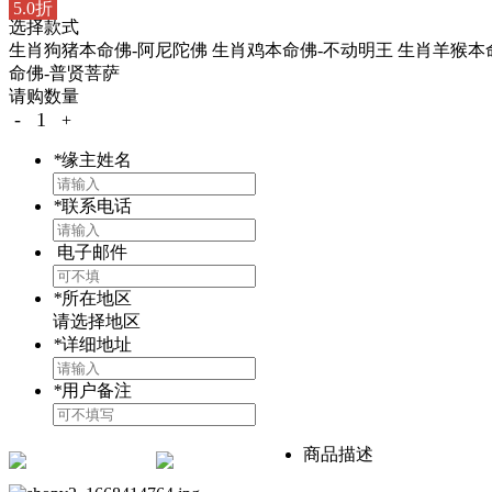
5.0折
选择款式
生肖狗猪本命佛-阿尼陀佛
生肖鸡本命佛-不动明王
生肖羊猴本
命佛-普贤菩萨
请购数量
-
1
+
*
缘主姓名
*
联系电话
电子邮件
*
所在地区
请选择地区
*
详细地址
*
用户备注
商品描述