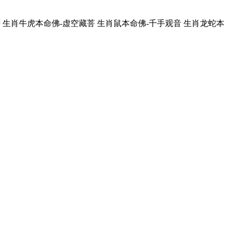
萨
生肖牛虎本命佛-虚空藏菩
生肖鼠本命佛-千手观音
生肖龙蛇本