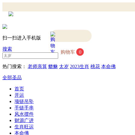
扫一扫进入手机版
搜索
购物车
0
热门搜索：
老师亲算
貔貅
太岁
2023生肖
桃花
本命佛
全部圣品
首页
开运
项链吊坠
手链手串
风水摆件
财源广进
生肖旺运
本命佛