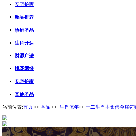
安宅护家
新品推荐
热销圣品
生肖开运
财源广进
桃花姻缘
安宅护家
其他圣品
当前位置:
首页
>>
圣品
>>
生肖流年
>>
十二生肖本命佛金属符贴