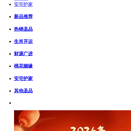
安宅护家
新品推荐
热销圣品
生肖开运
财源广进
桃花姻缘
安宅护家
其他圣品