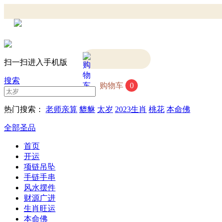
扫一扫进入手机版
搜索
购物车
0
热门搜索：
老师亲算
貔貅
太岁
2023生肖
桃花
本命佛
全部圣品
首页
开运
项链吊坠
手链手串
风水摆件
财源广进
生肖旺运
本命佛