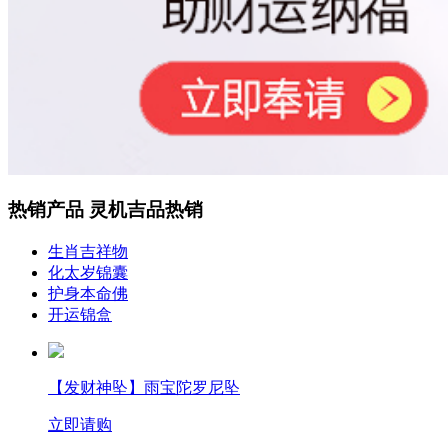
热销产品
灵机吉品热销
生肖吉祥物
化太岁锦囊
护身本命佛
开运锦盒
【发财神坠】雨宝陀罗尼坠
立即请购