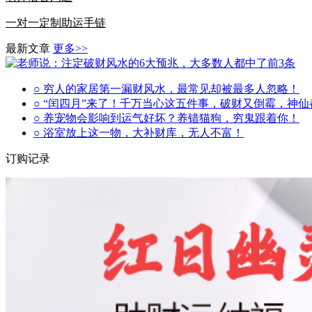
一对一定制助运手链
最新文章
更多>>
○ 穷人的家居第一漏财风水，最常见却被最多人忽略！
○ “闰四月”来了！千万当心这五件事，破财又倒霉，神
○ 养宠物会影响到运气好坏？养错猫狗，穷鬼跟着你！
○ 浴室放上这一物，大补财库，无人不富！
订购记录