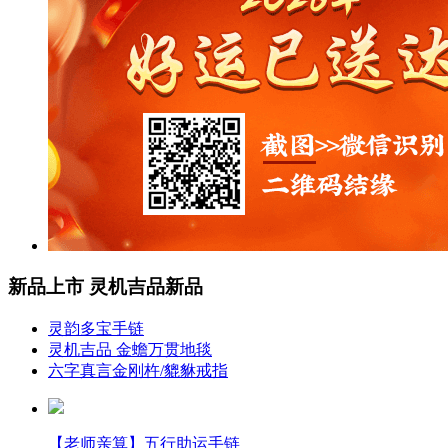
新品上市
灵机吉品新品
灵韵多宝手链
灵机吉品 金蟾万贯地毯
六字真言金刚杵/貔貅戒指
【老师亲算】五行助运手链